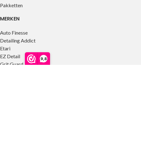
Pakketten
MERKEN
Auto Finesse
Detailing Addict
Etari
EZ Detail
9,8
Grit Guard
IK Sprayers
Koch Chemie
Lake Country
Liquid Elements
Meguiar’s
P&S
Sonax
Stjärnagloss
The Rag Company