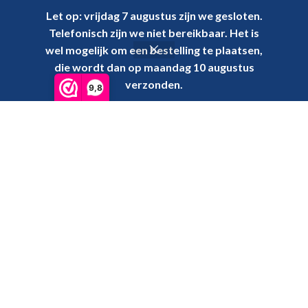
Let op: vrijdag 7 augustus zijn we gesloten.
11 oktober 2024
1 Comment
Telefonisch zijn we niet bereikbaar. Het is
GA SNEL NAAR
wel mogelijk om een bestelling te plaatsen,
die wordt dan op maandag 10 augustus
Voorreiniging & wassen
verzonden.
9,8
Polijsten
Beschermen
Interieur
Pakketten
MERKEN
Auto Finesse
Detailing Addict
Etari
EZ Detail
Grit Guard
IK Sprayers