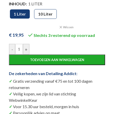
Alternative:
INHOUD
1 LITER
1 Liter
10 Liter
Wissen
€
19,95
Slechts 3 resterend op voorraad
-
+
TOEVOEGEN AAN WINKELWAGEN
De zekerheden van Detailing Addict:
Gratis verzending vanaf €75 en tot 100 dagen
retourneren
Veilig kopen, we zijn lid van stichting
WebwinkelKeur
Voor 15.30 uur besteld, morgen in huis
Persoonlijk advies op maat