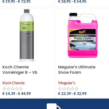
€
19,95
-
€
72,95
€
18,95
-
€
54,95
Koch Chemie
Meguiar’s Ultimate
Vorreiniger B – Vb
Snow Foam
Koch Chemie
Meguiar's
€
14,39
-
€
44,99
€
22,39
-
€
32,99