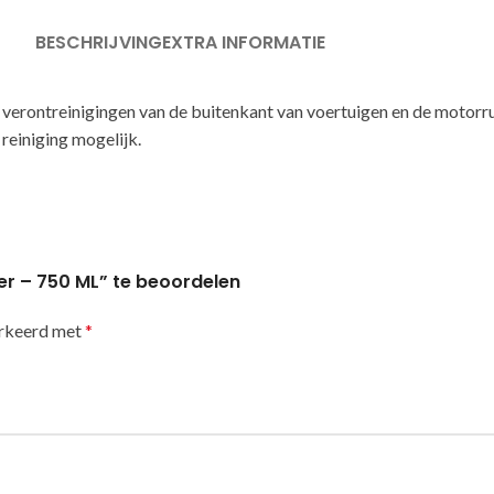
BESCHRIJVING
EXTRA INFORMATIE
re verontreinigingen van de buitenkant van voertuigen en de moto
 reiniging mogelijk.
r – 750 ML” te beoordelen
arkeerd met
*