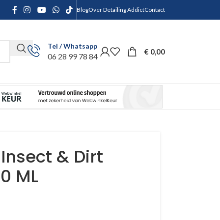
Blog
Over Detailing Addict
Contact
Tel / Whatsapp
€
0,00
06 28 99 78 84
nsect & Dirt
0 ML