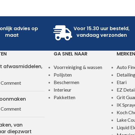
onlijk advies op
Voor 15.30 uur besteld,
maat
vandaag verzonden
TEN
GA SNEL NAAR
MERKE
t afwasmiddelen,
Voorreiniging & wassen
Auto Fin
Polijsten
Detailin
Beschermen
Etari
 Comment
Interieur
EZ Detai
Pakketten
Grit Gua
hoonmaken
IK Spray
 Comment
Koch Ch
Lake Cou
aken, van
Liquid E
aar diepzwart
Meguiar’