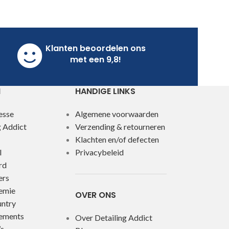
Klanten beoordelen ons
met een 9,8!
N
HANDIGE LINKS
esse
Algemene voorwaarden
g Addict
Verzending & retourneren
Klachten en/of defecten
l
Privacybeleid
rd
ers
emie
OVER ONS
ntry
lements
Over Detailing Addict
s