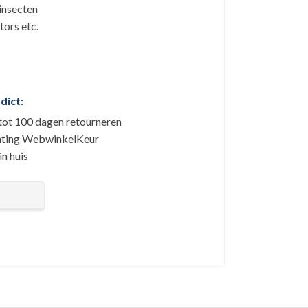
insecten
tors etc.
dict:
 tot 100 dagen retourneren
tichting WebwinkelKeur
n huis