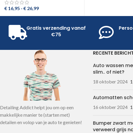
€
16,95
-
€
26,99
Gratis verzending vanaf
Perso
€75
RECENTE BERICH
Auto wassen me
slim.. of niet?
18 oktober 2024
1
Automatten sc
16 oktober 2024
1
Detailing Addict helpt jou om op een
makkelijke manier te (starten met)
detailen en volop van je auto te genieten!
Bumper zwart m
verweerd grijs n