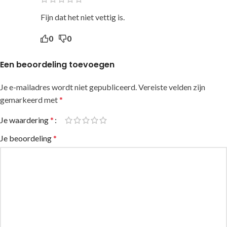
Fijn dat het niet vettig is.
0
0
Een beoordeling toevoegen
Je e-mailadres wordt niet gepubliceerd.
Alternative:
Vereiste velden zijn
gemarkeerd met
*
Je waardering
*
Je beoordeling
*