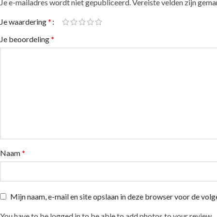
Je e-mailadres wordt niet gepubliceerd.
Alternative:
Vereiste velden zijn gem
Je waardering
*
Je beoordeling
*
Naam
*
Mijn naam, e-mail en site opslaan in deze browser voor de volg
You have to be logged in to be able to add photos to your review.