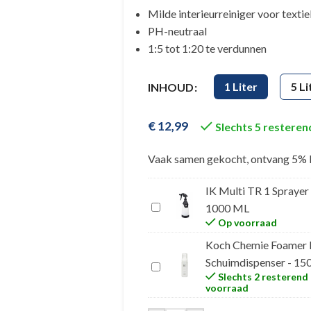
Milde interieurreiniger voor textiel
PH-neutraal
1:5 tot 1:20 te verdunnen
Alternative:
1 Liter
5 Li
INHOUD
€
12,99
Slechts 5 restere
Vaak samen gekocht, ontvang 5% 
IK Multi TR 1 Sprayer
1000 ML
Op voorraad
Koch Chemie Foamer B
Schuimdispenser - 15
Slechts 2 resterend
voorraad