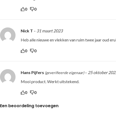
0
0
Nick T
–
31 maart 2023
Heb alle nieuwe en vlekken van ruim twee jaar oud erui
0
0
Hans Pijfers
–
25 oktober 202
(geverifieerde eigenaar)
Mooi product. Werkt uitstekend.
0
0
Een beoordeling toevoegen