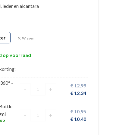
, leder en alcantara
ter
Wissen
nd op voorraad
korting:
 360° -
€
12,99
-
+
€
12,34
ottle -
€
10,95
0ml
-
+
€
10,40
 op