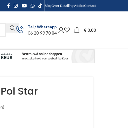
Blog
Over Detailing Addict
Contact
Tel / Whatsapp
€
0,00
06 28 99 78 84
Pol Star
n)