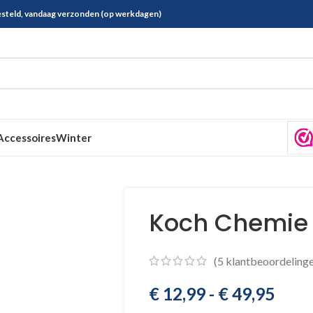
esteld, vandaag verzonden (op werkdagen)
Accessoires
Winter
Koch Chemie 
(
5
klantbeoordelinge
€
12,99
-
€
49,95