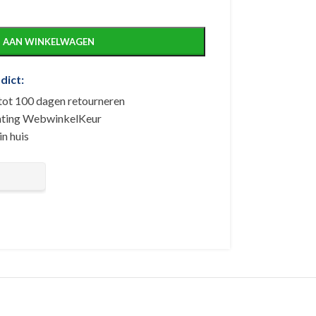
 AAN WINKELWAGEN
dict:
 tot 100 dagen retourneren
tichting WebwinkelKeur
n huis