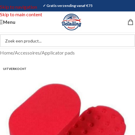
✓ Gratis verzending vanaf €75
Skip to navigation
Skip to main content
Menu
Home
/
Accessoires
/
Applicator pads
UITVERKOCHT