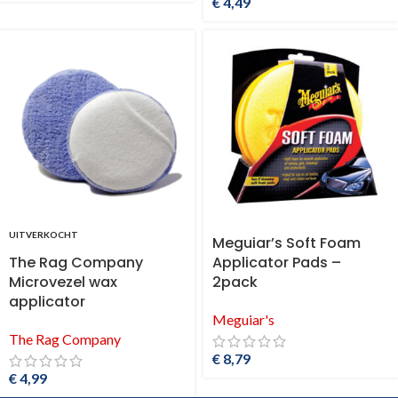
€
4,49
UITVERKOCHT
Meguiar’s Soft Foam
The Rag Company
Applicator Pads –
Microvezel wax
2pack
applicator
Meguiar's
The Rag Company
€
8,79
€
4,99