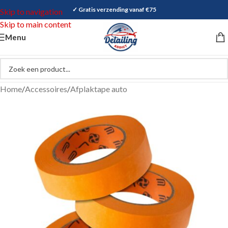
✓ Gratis verzending vanaf €75
Skip to navigation
Skip to main content
Menu
Home
/
Accessoires
/
Afplaktape auto