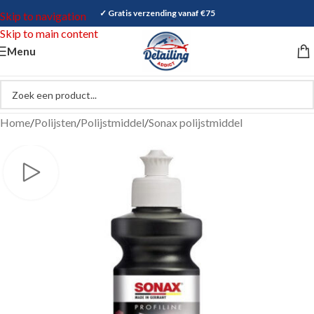
✓ Gratis verzending vanaf €75
Skip to navigation
Skip to main content
Menu
Home
/
Polijsten
/
Polijstmiddel
/
Sonax polijstmiddel