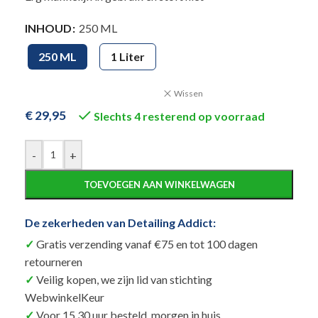
Alternative:
INHOUD
250 ML
250 ML
1 Liter
Wissen
€
29,95
Slechts 4 resterend op voorraad
-
+
TOEVOEGEN AAN WINKELWAGEN
De zekerheden van Detailing Addict:
Gratis verzending vanaf €75 en tot 100 dagen
retourneren
Veilig kopen, we zijn lid van stichting
WebwinkelKeur
Voor 15.30 uur besteld, morgen in huis