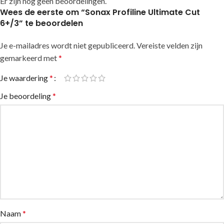
Er zijn nog geen beoordelingen.
Wees de eerste om “Sonax Profiline Ultimate Cut
6+/3” te beoordelen
Je e-mailadres wordt niet gepubliceerd.
Alternative:
Vereiste velden zijn
gemarkeerd met
*
Je waardering
*
Je beoordeling
*
Naam
*