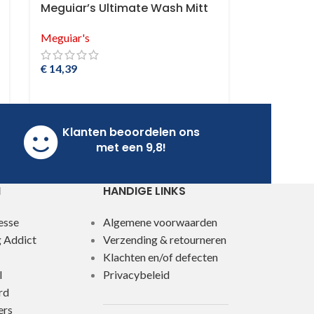
Meguiar’s Ultimate Wash Mitt
Meguiar's
€
14,39
Klanten beoordelen ons
met een 9,8!
N
HANDIGE LINKS
esse
Algemene voorwaarden
g Addict
Verzending & retourneren
Klachten en/of defecten
l
Privacybeleid
rd
ers