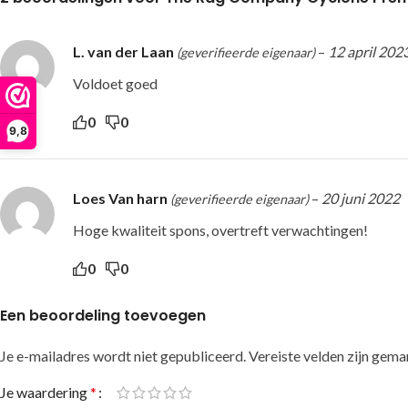
L. van der Laan
–
12 april 202
(geverifieerde eigenaar)
Voldoet goed
0
0
9,8
Loes Van harn
–
20 juni 2022
(geverifieerde eigenaar)
Hoge kwaliteit spons, overtreft verwachtingen!
0
0
Een beoordeling toevoegen
Je e-mailadres wordt niet gepubliceerd.
Alternative:
Vereiste velden zijn gem
Je waardering
*