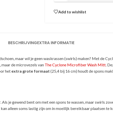
Add to wishlist
BESCHRIJVING
EXTRA INFORMATIE
andschoen, maar wil je geen waskrassen (swirls) maken? Met de C
s, maar de microvezels van
The Cyclone Microfiber Wash Mitt
. De
oor het
extra grote formaat
(25,4 bij 16 cm) houdt de spons makk
r. Als je gewend bent om met een spons te wassen, maar swirls zove
n alleen soms lastig zijn om in moeilijk bereikbaar plaatsen te 