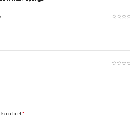
3
arkeerd met
*