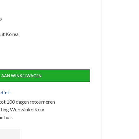
s
uit Korea
 AAN WINKELWAGEN
dict:
 tot 100 dagen retourneren
tichting WebwinkelKeur
n huis