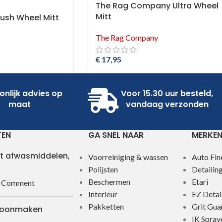
The Rag Company Ultra Wheel
Mitt
lush Wheel Mitt
The Rag Company
€
17,95
onlijk advies op
Voor 15.30 uur besteld,
maat
vandaag verzonden
TEN
GA SNEL NAAR
MERKE
t afwasmiddelen,
Voorreiniging & wassen
Auto Fin
Polijsten
Detailin
Beschermen
Etari
 Comment
Interieur
EZ Detai
Pakketten
Grit Gua
hoonmaken
IK Spray