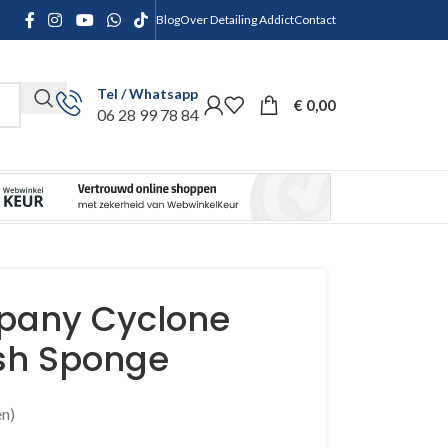
Blog
Over Detailing Addict
Contact
Tel / Whatsapp
€
0,00
06 28 99 78 84
pany Cyclone
h Sponge
n)