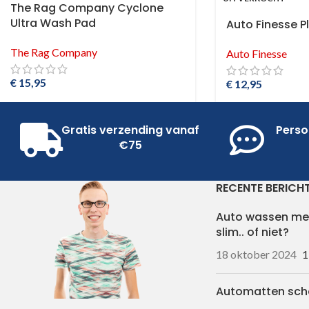
The Rag Company Cyclone
Ultra Wash Pad
Auto Finesse P
The Rag Company
Auto Finesse
€
15,95
€
12,95
Gratis verzending vanaf
Perso
€75
RECENTE BERICH
Auto wassen me
slim.. of niet?
18 oktober 2024
1
Automatten sc